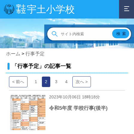
宇土小学校
宇土
市立
ホーム
>
行事予定
「行事予定」の記事一覧
< 前へ
1
2
3
4
次へ >
2023年10月06日 18時18分
令和5年度 学校行事(後半)