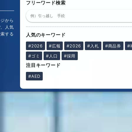
フリーワード検索
ージから
索、人気
検索する
人気のキーワード
！
#2026
#広報
#2026
#入札
#商品券
#
#ゴミ
#人口
#採用
注目キーワード
#AED