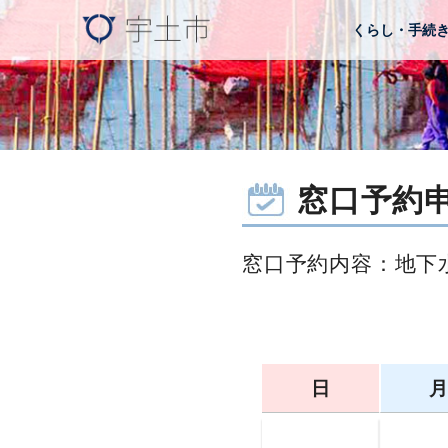
くらし・手続
窓口予約
窓口予約内容：地下
日