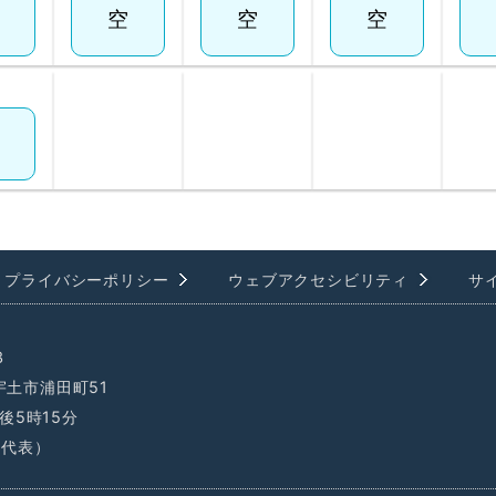
プライバシーポリシー
ウェブアクセシビリティ
サ
3
県宇土市浦田町51
後5時15分
1（代表）