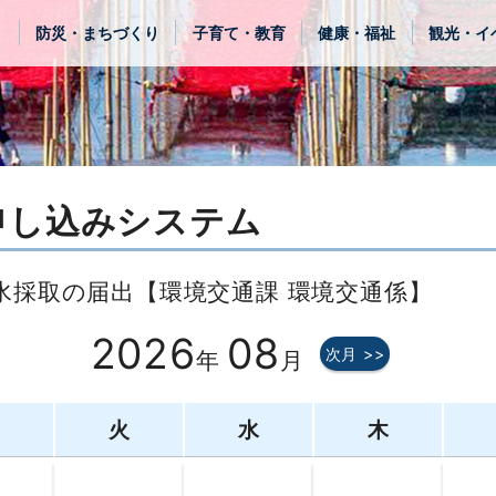
き
防災・まちづくり
子育て・教育
健康・福祉
観光・イ
申し込みシステム
水採取の届出【環境交通課 環境交通係】
2026
08
次月 >>
年
月
月
火
水
木