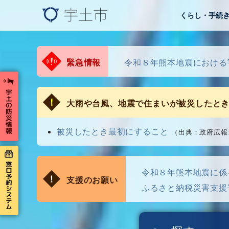
くらし・手続
緊急情報
令和８年熊本地震における
大雨や台風、地震で住まいが被災したと
被災したとき最初にすること
（出典：政府広報オンライン
令和８年熊本地震に係
支援のお願い
ふるさと納税災害支援