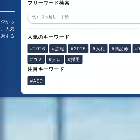
フリーワード検索
ージから
索、人気
検索する
人気のキーワード
！
#2026
#広報
#2026
#入札
#商品券
#
#ゴミ
#人口
#採用
注目キーワード
#AED