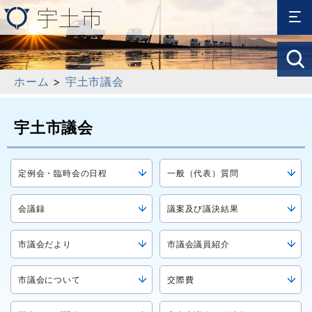
ホーム
>
宇土市議会
宇土市議会
定例会・臨時会の日程
一般（代表）質問
会議録
議案及び議決結果
市議会だより
市議会議員紹介
市議会について
交際費