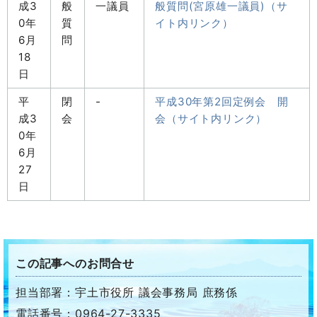
成3
般
一議員
般質問(宮原雄一議員)（サ
0年
質
イト内リンク）
6月
問
18
日
平
閉
-
平成30年第2回定例会 開
成3
会
会（サイト内リンク）
0年
6月
27
日
この記事へのお問合せ
担当部署：宇土市役所 議会事務局 庶務係
電話番号：0964-27-3335