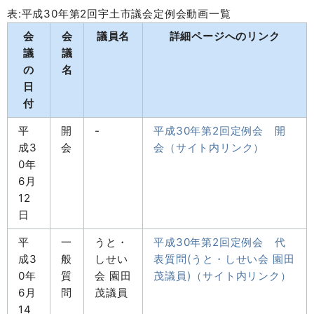
表:平成30年第2回宇土市議会定例会動画一覧
会
会
議員名
詳細ページへのリンク
議
議
の
名
日
付
平
開
-
平成30年第2回定例会 開
成3
会
会（サイト内リンク）
0年
6月
12
日
平
一
うと・
平成30年第2回定例会 代
成3
般
しせい
表質問(うと・しせい会 園田
0年
質
会 園田
茂議員)（サイト内リンク）
6月
問
茂議員
14