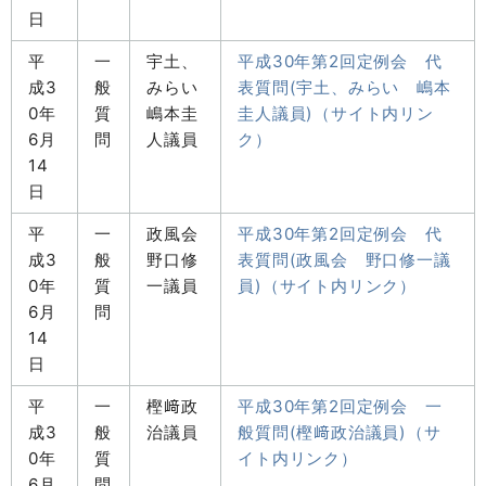
日
平
一
宇土、
平成30年第2回定例会 代
成3
般
みらい
表質問(宇土、みらい 嶋本
0年
質
嶋本圭
圭人議員)（サイト内リン
6月
問
人議員
ク）
14
日
平
一
政風会
平成30年第2回定例会 代
成3
般
野口修
表質問(政風会 野口修一議
0年
質
一議員
員)（サイト内リンク）
6月
問
14
日
平
一
樫﨑政
平成30年第2回定例会 一
成3
般
治議員
般質問(樫﨑政治議員)（サ
0年
質
イト内リンク）
6月
問