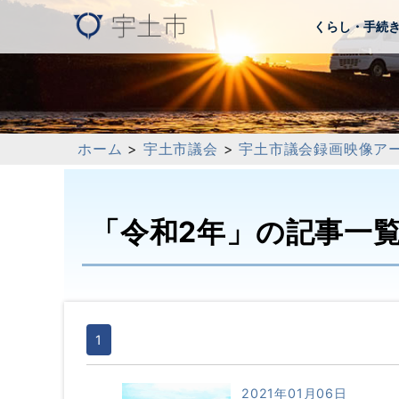
くらし・手続
ホーム
>
宇土市議会
>
宇土市議会録画映像ア
「令和2年」の記事一
1
2021年01月06日