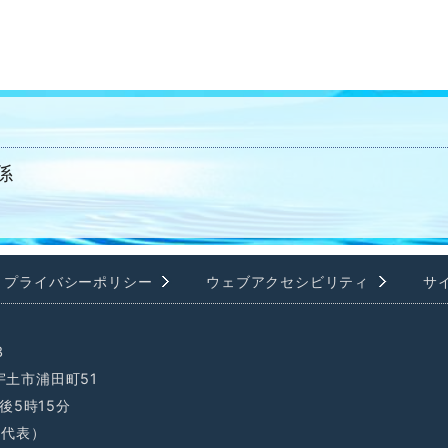
係
プライバシーポリシー
ウェブアクセシビリティ
サ
3
県宇土市浦田町51
後5時15分
1（代表）