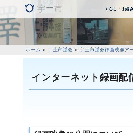
くらし・手続
ホーム
>
宇土市議会
>
宇土市議会録画映像ア
インターネット録画配