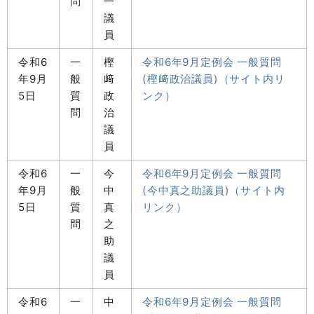
問
一
議
員
令和6
一
樫
令和6年9月定例会 一般質問
年9月
般
﨑
(樫﨑政治議員)（サイト内リ
5日
質
政
ンク）
問
治
議
員
令和6
一
今
令和6年9月定例会 一般質問
年9月
般
中
(今中真之助議員)（サイト内
5日
質
真
リンク）
問
之
助
議
員
令和6
一
中
令和6年9月定例会 一般質問