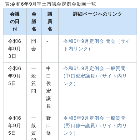
表:令和6年9月宇土市議会定例会動画一覧
会議
会
議
詳細ページへのリンク
の日
議
員
付
名
名
令和6
開
-
令和6年9月定例会 開会（サイ
年9月
会
ト内リンク）
3日
令和6
一
中
令和6年9月定例会 一般質問
年9月
般
口
(中口俊宏議員)（サイト内リ
5日
質
俊
ンク）
問
宏
議
員
令和6
一
野
令和6年9月定例会 一般質問
年9月
般
口
(野口修一議員)（サイト内リ
5日
質
修
ンク）