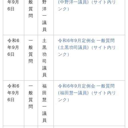
年9月
般
野
(中野洋一議員)（サイト内リ
6日
質
洋
ンク）
問
一
議
員
令和6
一
土
令和6年9月定例会 一般質問
年9月
般
黒
(土黒功司議員)（サイト内リ
6日
質
功
ンク）
問
司
議
員
令和6
一
福
令和6年9月定例会 一般質問
年9月
般
田
(福田慧一議員)（サイト内リ
6日
質
慧
ンク）
問
一
議
員