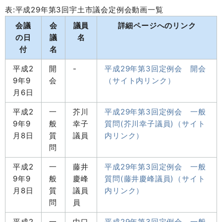
表:平成29年第3回宇土市議会定例会動画一覧
会議
会
議員
詳細ページへのリンク
の日
議
名
付
名
平成2
開
-
平成29年第3回定例会 開会
9年9
会
（サイト内リンク）
月6日
平成2
一
芥川
平成29年第3回定例会 一般
9年9
般
幸子
質問(芥川幸子議員)（サイト
月8日
質
議員
内リンク）
問
平成2
一
藤井
平成29年第3回定例会 一般
9年9
般
慶峰
質問(藤井慶峰議員)（サイト
月8日
質
議員
内リンク）
問
員
平成2
一
中口
平成29年第3回定例会 一般