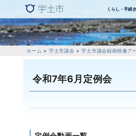
くらし・手続
ホーム
>
宇土市議会
>
宇土市議会録画映像ア
令和7年6月定例会
定例会動画一覧