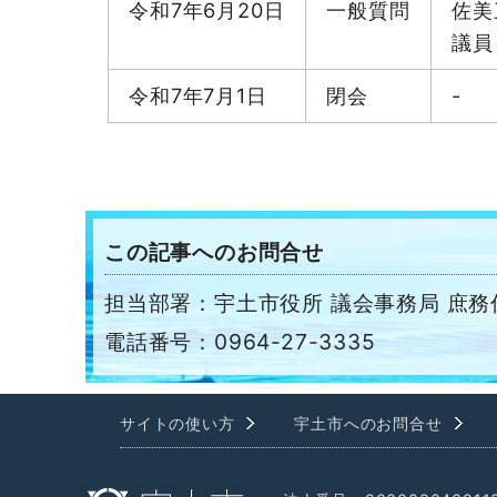
令和7年6月20日
一般質問
佐美
議員
令和7年7月1日
閉会
-
この記事へのお問合せ
担当部署：宇土市役所 議会事務局 庶務
電話番号：0964-27-3335
サイトの使い方
宇土市へのお問合せ