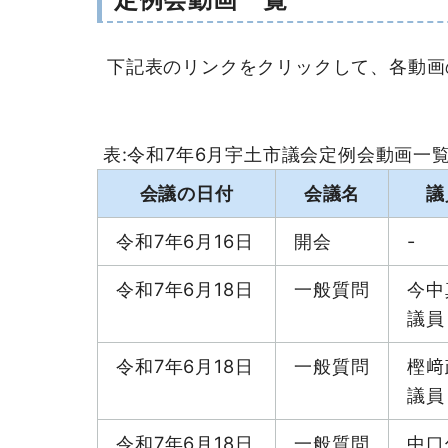
下記表のリンクをクリックして、各動画
表:令和7年6月宇土市議会定例会動画一
会議の日付
会議名
議
令和7年6月16日
開会
-
令和7年6月18日
一般質問
今中
議員
令和7年6月18日
一般質問
樫﨑
議員
令和7年6月18日
一般質問
中口