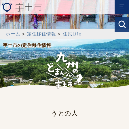
ホーム
>
定住移住情報
>
住民Life
宇土市の定住移住情報
うとの人