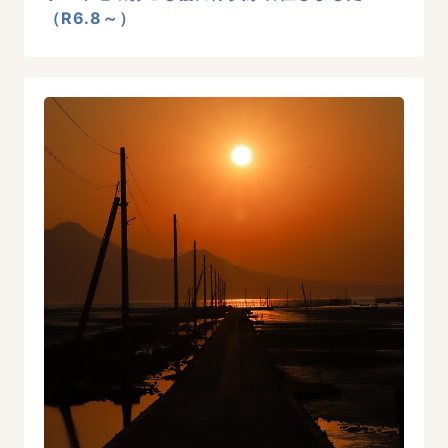
（R6.8～）