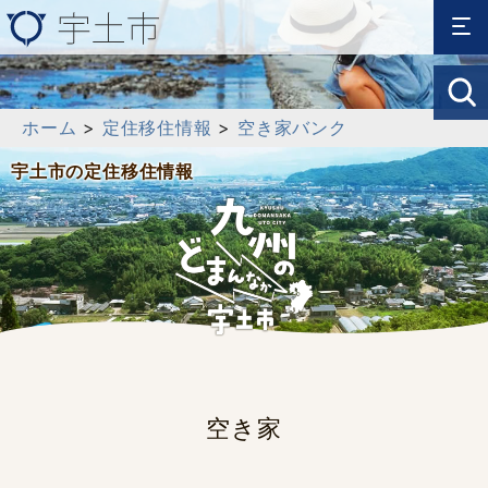
ホーム
>
定住移住情報
>
空き家バンク
宇土市の定住移住情報
空き家