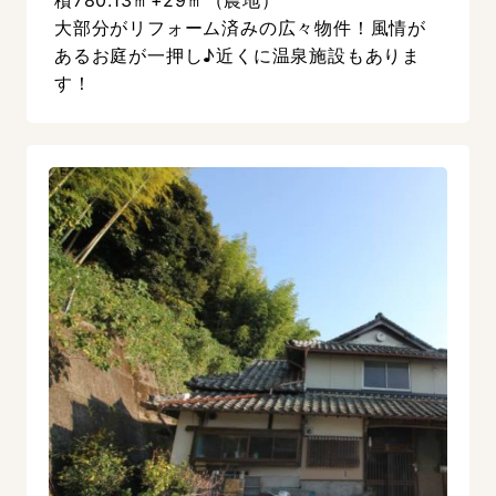
積780.13㎡+29㎡（農地）
大部分がリフォーム済みの広々物件！風情が
あるお庭が一押し♪近くに温泉施設もありま
す！