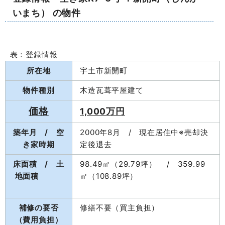
いまち） の物件
表：登録情報
所在地
宇土市新開町
物件種別
木造瓦葺平屋建て
価格
1,000万円
築年月 / 空
2000年8月 / 現在居住中※売却決
き家時期
定後退去
床面積 / 土
98.49㎡（29.79坪） / 359.99
地面積
㎡（108.89坪）
補修の要否
修繕不要（買主負担）
（費用負担）