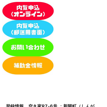
登録情報 空き家R7-6号 ：新開町（しんが