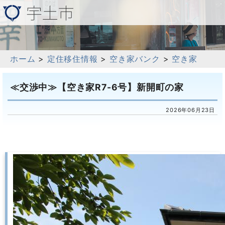
ホーム
>
定住移住情報
>
空き家バンク
>
空き家
≪交渉中≫【空き家R7-6号】新開町の家
2026年06月23日