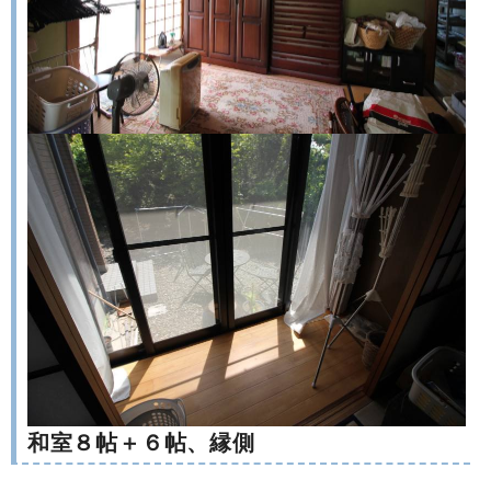
和室８帖＋６帖、縁側