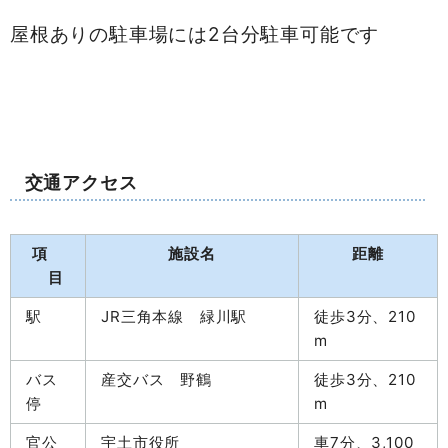
屋根ありの駐車場には2台分駐車可能です
交通アクセス
項
施設名
距離
目
駅
JR三角本線 緑川駅
徒歩3分、210
m
バス
産交バス 野鶴
徒歩3分、210
停
m
官公
宇土市役所
車7分、3,100