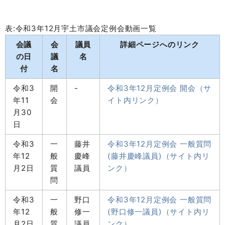
表:令和3年12月宇土市議会定例会動画一覧
会議
会
議員
詳細ページへのリンク
の日
議
名
付
名
令和3
開
-
令和3年12月定例会 開会（サ
年11
会
イト内リンク）
月30
日
令和3
一
藤井
令和3年12月定例会 一般質問
年12
般
慶峰
(藤井慶峰議員)（サイト内リ
月2日
質
議員
ンク）
問
令和3
一
野口
令和3年12月定例会 一般質問
年12
般
修一
(野口修一議員)（サイト内リ
月2日
質
議員
ンク）