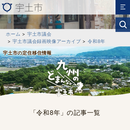
ホーム
>
宇土市議会
>
宇土市議会録画映像アーカイブ
>
令和8年
宇土市の定住移住情報
「令和8年」の記事一覧