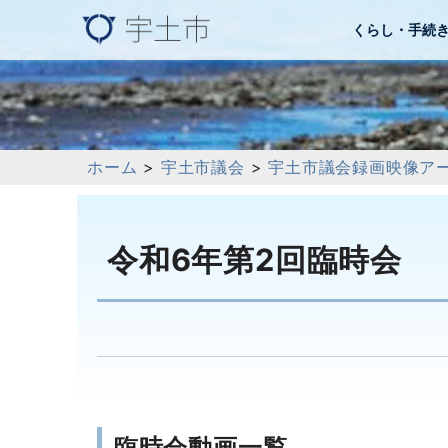
くらし・手続
ホーム
>
宇土市議会
>
宇土市議会録画映像ア
令和6年第2回臨時会
臨時会動画一覧