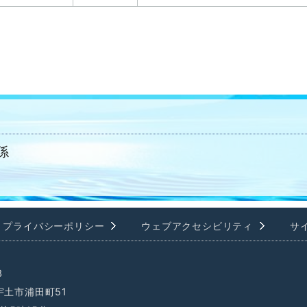
係
プライバシーポリシー
ウェブアクセシビリティ
サ
3
県宇土市浦田町51