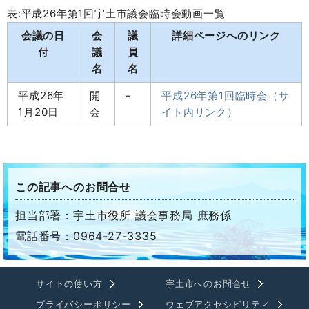
表:平成26年第1回宇土市議会臨時会動画一覧
会議の日
会
議
詳細ページへのリンク
付
議
員
名
名
平成26年
開
-
平成26年第1回臨時会（サ
1月20日
会
イト内リンク）
この記事へのお問合せ
担当部署：宇土市役所 議会事務局 庶務係
電話番号：0964-27-3335
サイトの使い方
宇土市へのお問合せ
プライバシーポリシー
ウェブアクセシビリティ