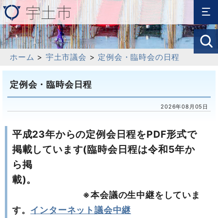
ホーム
>
宇土市議会
>
定例会・臨時会の日程
定例会・臨時会日程
2026年08月05日
平成23年からの定例会日程をPDF形式で
掲載しています(臨時会日程は令和5年か
ら掲
載)。
※本会議の生中継をしていま
す。
インターネット議会中継