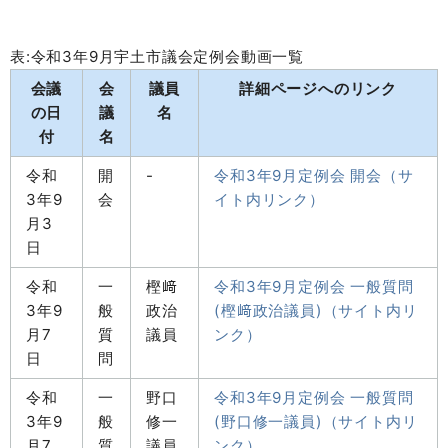
表:令和3年9月宇土市議会定例会動画一覧
会議
会
議員
詳細ページへのリンク
の日
議
名
付
名
令和
開
-
令和3年9月定例会 開会（サ
3年9
会
イト内リンク）
月3
日
令和
一
樫﨑
令和3年9月定例会 一般質問
3年9
般
政治
(樫﨑政治議員)（サイト内リ
月7
質
議員
ンク）
日
問
令和
一
野口
令和3年9月定例会 一般質問
3年9
般
修一
(野口修一議員)（サイト内リ
月7
質
議員
ンク）