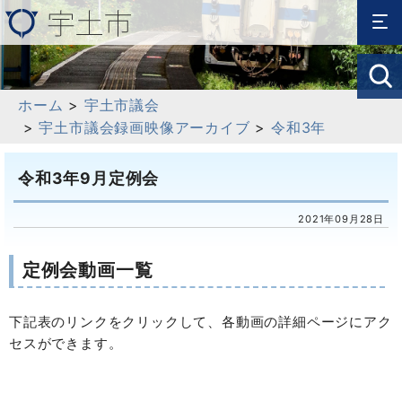
ホーム
>
宇土市議会
>
宇土市議会録画映像アーカイブ
>
令和3年
令和3年9月定例会
2021年09月28日
定例会動画一覧
下記表のリンクをクリックして、各動画の詳細ページにアク
セスができます。