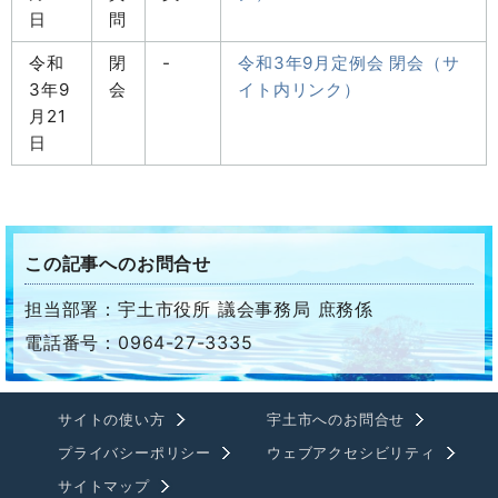
日
問
令和
閉
-
令和3年9月定例会 閉会（サ
3年9
会
イト内リンク）
月21
日
この記事へのお問合せ
担当部署：宇土市役所 議会事務局 庶務係
電話番号：0964-27-3335
サイトの使い方
宇土市へのお問合せ
プライバシーポリシー
ウェブアクセシビリティ
サイトマップ