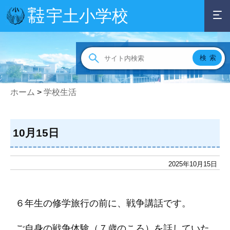
宇土小学校
宇土
市立
ホーム
>
学校生活
10月15日
2025年10月15日
６年生の修学旅行の前に、戦争講話です。
ご自身の戦争体験（７歳のころ）を話していた