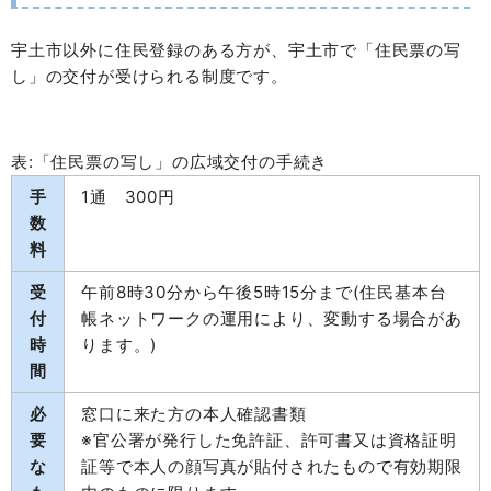
宇土市以外に住民登録のある方が、宇土市で「住民票の写
し」の交付が受けられる制度です。
表:「住民票の写し」の広域交付の手続き
手
1通 300円
数
料
受
午前8時30分から午後5時15分まで(住民基本台
付
帳ネットワークの運用により、変動する場合があ
時
ります。)
間
必
窓口に来た方の本人確認書類
要
※官公署が発行した免許証、許可書又は資格証明
な
証等で本人の顔写真が貼付されたもので有効期限