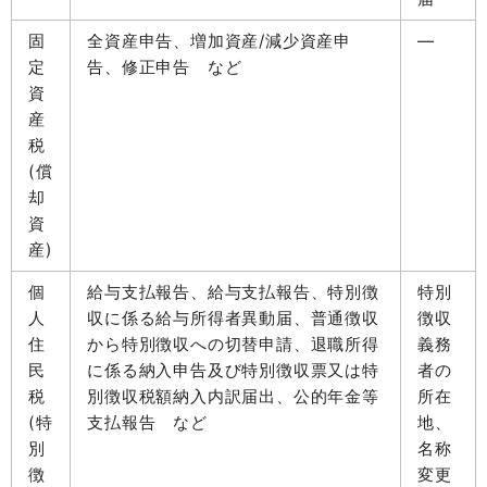
固
全資産申告、増加資産/減少資産申
―
定
告、修正申告 など
資
産
税
(償
却
資
産)
個
給与支払報告、給与支払報告、特別徴
特別
人
収に係る給与所得者異動届、普通徴収
徴収
住
から特別徴収への切替申請、退職所得
義務
民
に係る納入申告及び特別徴収票又は特
者の
税
別徴収税額納入内訳届出、公的年金等
所在
(特
支払報告 など
地、
別
名称
徴
変更