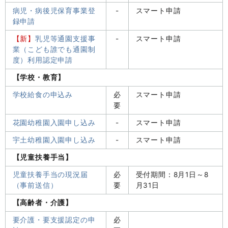
病児・病後児保育事業登
-
スマート申請
録申請
【新】
乳児等通園支援事
-
スマート申請
業（こども誰でも通園制
度）利用認定申請
【学校・教育】
学校給食の申込み
必
スマート申請
要
花園幼稚園入園申し込み
-
スマート申請
宇土幼稚園入園申し込み
-
スマート申請
【児童扶養手当】
児童扶養手当の現況届
必
受付期間：8月1日～8
（事前送信）
要
月31日
【高齢者・介護】
要介護・要支援認定の申
必