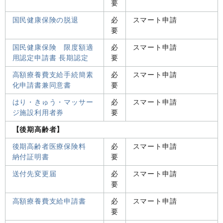
要
国民健康保険の脱退
必
スマート申請
要
国民健康保険 限度額適
必
スマート申請
用認定申請書 長期認定
要
高額療養費支給手続簡素
必
スマート申請
化申請書兼同意書
要
はり・きゅう・マッサー
必
スマート申請
ジ施設利用者券
要
【後期高齢者】
後期高齢者医療保険料
必
スマート申請
納付証明書
要
送付先変更届
必
スマート申請
要
高額療養費支給申請書
必
スマート申請
要