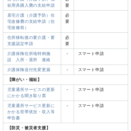
祉用具購入費の支給申請
要
居宅介護（介護予防）住
必
宅改修費の支給申請（住
要
宅改修前）
住所移転後の要介護・要
必
支援認定申請
要
介護保険住所地特例施
-
スマート申請
設 入所・退所 連絡
介護保険送付先変更届
-
スマート申請
【障がい・福祉】
児童通所サービスの更新
‐
スマート申請
にかかる聞き取り票
児童通所サービス更新に
‐
スマート申請
かかる世帯状況・収入等
申告書
【防災・被災者支援】