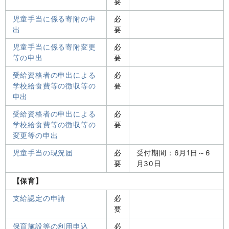
要
児童手当に係る寄附の申
必
出
要
児童手当に係る寄附変更
必
等の申出
要
受給資格者の申出による
必
学校給食費等の徴収等の
要
申出
受給資格者の申出による
必
学校給食費等の徴収等の
要
変更等の申出
児童手当の現況届
必
受付期間：6月1日～6
要
月30日
【保育】
支給認定の申請
必
要
保育施設等の利用申込
必