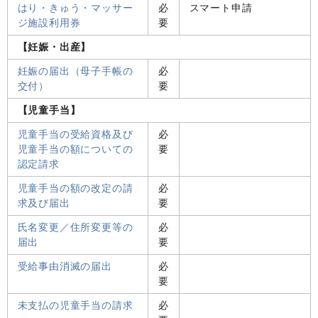
はり・きゅう・マッサー
必
スマート申請
ジ施設利用券
要
【妊娠・出産】
妊娠の届出（母子手帳の
必
交付）
要
【児童手当】
児童手当の受給資格及び
必
児童手当の額についての
要
認定請求
児童手当の額の改定の請
必
求及び届出
要
氏名変更／住所変更等の
必
届出
要
受給事由消滅の届出
必
要
未支払の児童手当の請求
必