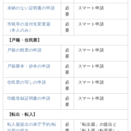
未納のない証明書の申請
必
スマート申請
要
市税等の送付先変更届
必
スマート申請
（本人のみ）
要
【戸籍・住民票】
戸籍の附票の申請
必
スマート申請
要
戸籍謄本・抄本の申請
必
スマート申請
要
住民票の写しの申請
必
スマート申請
要
印鑑登録証明書の申請
必
スマート申請
要
【転出・転入】
転入届提出の来庁予約/転
必
「転出届」の提出と
出届の提出
要
「転入届（転居届）」