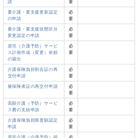
請
要
要介護・要支援更新認定
必
の申請
要
要介護・要支援状態区分
必
変更認定の申請
要
居宅（介護予防）サービ
必
ス計画作成（変更）依頼
要
の届出
介護保険負担割合証の再
必
交付申請
要
被保険者証の再交付申請
必
要
高額介護（予防）サービ
必
ス費の支給申請
要
介護保険負担限度額認定
必
申請
要
居宅介護（介護予防）福
必