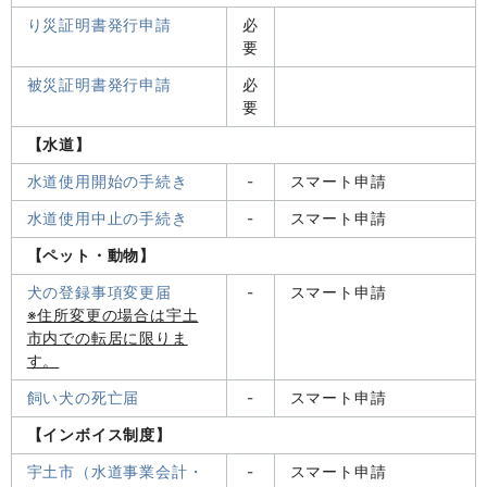
り災証明書発行申請
必
要
被災証明書発行申請
必
要
【水道】
水道使用開始の手続き
-
スマート申請
水道使用中止の手続き
-
スマート申請
【ペット・動物】
犬の登録事項変更届
-
スマート申請
※住所変更の場合は宇土
市内での転居に限りま
す。
飼い犬の死亡届
-
スマート申請
【インボイス制度】
宇土市（水道事業会計・
-
スマート申請