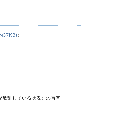
約37KB)
）
が散乱している状況）の写真