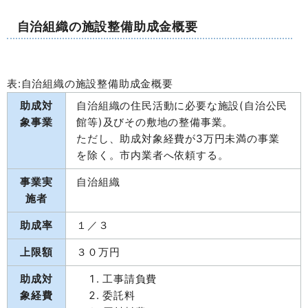
自治組織の施設整備助成金概要
表:自治組織の施設整備助成金概要
助成対
自治組織の住民活動に必要な施設(自治公民
象事業
館等)及びその敷地の整備事業。
ただし、助成対象経費が3万円未満の事業
を除く。市内業者へ依頼する。
事業実
自治組織
施者
助成率
１／３
上限額
３０万円
助成対
工事請負費
象経費
委託料