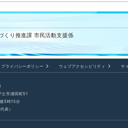
づくり推進課 市民活動支援係
プライバシーポリシー
ウェブアクセシビリティ
サ
3
県宇土市浦田町51
後5時15分
1（代表）