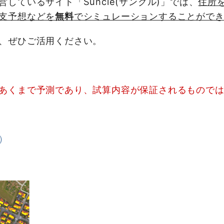
しているサイト「Suncle(サンクル)」では、
住所
支予想などを
無料
でシミュレーションすることがで
、ぜひご活用ください。
あくまで予測であり、試算内容が保証されるもので
）