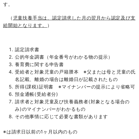
す。
（
児童扶養手当は、認定請求した月の翌月から認定及び支
給開始となります。
）
認定請求書
公的年金調書（年金番号がわかる物の提示）
養育費に関する申告書
受給者と対象児童の戸籍謄本 ※父または母と児童の氏
名記載、離婚の場合は離婚日が記載されたもの
所得(課税)証明書 ※マイナンバーの提示により省略可
預金通帳(受給者分)
請求者と対象児童及び扶養義務者(対象となる場合の
み)のマイナンバーがわかるもの
その他事情に応じて必要な書類があります
※は請求日以前の1ヶ月以内のもの