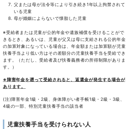
父または母が法令等により引き続き1年以上拘禁されて
いる児童
母が婚姻によらないで懐胎した児童
※受給者または児童が公的年金や遺族補償を受けることがで
きるとき、あるいは、児童が父又は母に支給される公的年金
の加算対象になっている場合は、年金額または加算額が児童
扶養手当より低い方はその差額分の児童扶養手当を受給でき
ます。（ただし、受給者及び扶養義務者の所得制限がありま
す。）
※障害年金を遡って受給されると、返還金が発生する場合が
あります。
(注)障害年金1級・2級、身体障がい者手帳1級・2級・3級、
4級の一部、特別児童扶養手当の該当者
児童扶養手当を受けられない人