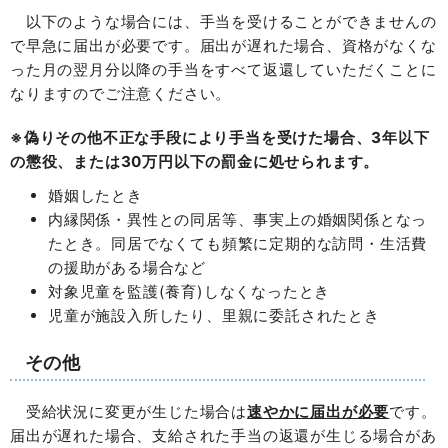
以下のような場合には、手当を受けることができませんの
で早急に届出が必要です。届出が遅れた場合、資格がなくな
った月の翌月分以降の手当をすべて返還していただくことに
なりますのでご注意ください。
※偽りその他不正な手段により手当を受けた場合、3年以下
の懲役、または30万円以下の罰金に処せられます。
婚姻したとき
内縁関係・異性との同居等、事実上の婚姻関係となっ
たとき。同居でなくても頻繁に定期的な訪問・生活費
の援助がある場合など
対象児童を監護(養育)しなくなったとき
児童が施設入所したり、里親に委託されたとき
その他
受給状況に変更が生じた場合は
速やか
に届出が必要
です。
届出が遅れた場合、支給された手当の返還が生じる場合があ