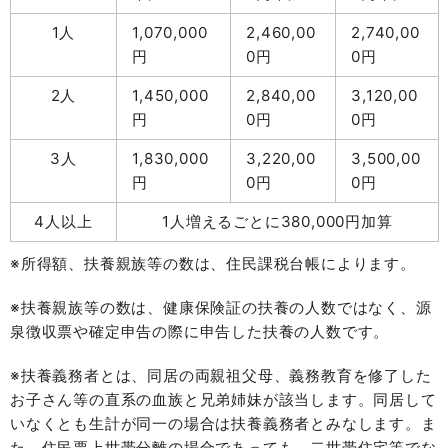
1人
1,070,000
2,460,00
2,740,00
円
0円
0円
2人
1,450,000
2,840,00
3,120,00
円
0円
0円
3人
1,830,000
3,220,00
3,500,00
円
0円
0円
4人以上
1人増えるごとに380,000円加算
※所得額、扶養親族等の数は、住民課税台帳によります。
※扶養親族等の数は、健康保険証の扶養の人数ではなく、源
泉徴収票や確定申告の際に申告した扶養の人数です。
※扶養義務者とは、同居の両親祖父母、義務教育を修了した
お子さん等の直系の血族と兄弟姉妹が該当します。同居して
いなくとも生計が同一の場合は扶養義務者とみなします。ま
た、住民票上世帯分離の場合であっても、二世帯住宅等でな