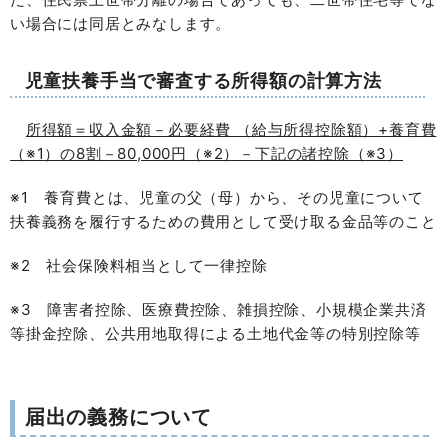
い場合には同居とみなします。
児童扶養手当で審査する所得額の計算方法
所得額＝収入金額－必要経費 （給与所得控除額）+養育費
（※1）の8割－80,000円（※2）－下記の諸控除（※3）
※1 養育費とは、児童の父（母）から、その児童について
扶養義務を履行するための費用として受け取る金品等のこと
※2 社会保険料相当として一律控除
※3 障害者控除、医療費控除、雑損控除、小規模企業共済
等掛金控除、公共用地取得による土地代金等の特別控除等
届出の義務について