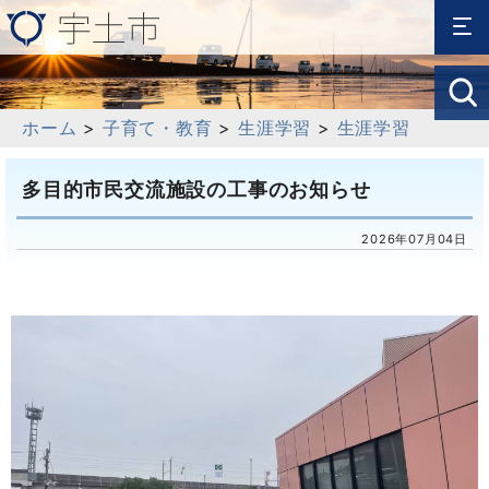
ホーム
>
子育て・教育
>
生涯学習
>
生涯学習
多目的市民交流施設の工事のお知らせ
2026年07月04日