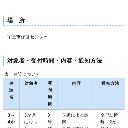
場 所
宇土市保健センター
対象者・受付時間・内容・通知方法
表：健診について
健
対象者
受
内容
通知方法
診
付
名
時
間
3～
3か月
9
医師による診
全戸訪問
4か
になっ
時
察
時（2か