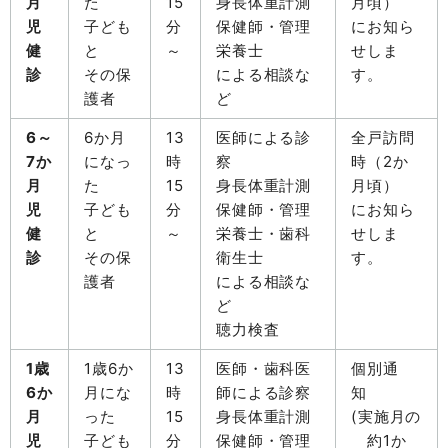
月
た
15
身長体重計測
月頃）
児
子ども
分
保健師・管理
にお知ら
健
と
～
栄養士
せしま
診
その保
による相談な
す。
護者
ど
6～
6か月
13
医師による診
全戸訪問
7か
になっ
時
察
時（2か
月
た
15
身長体重計測
月頃）
児
子ども
分
保健師・管理
にお知ら
健
と
～
栄養士・歯科
せしま
診
その保
衛生士
す。
護者
による相談な
ど
聴力検査
1歳
1歳6か
13
医師・歯科医
個別通
6か
月にな
時
師による診察
知
月
った
15
身長体重計測
(実施月の
児
子ども
分
保健師・管理
約1か