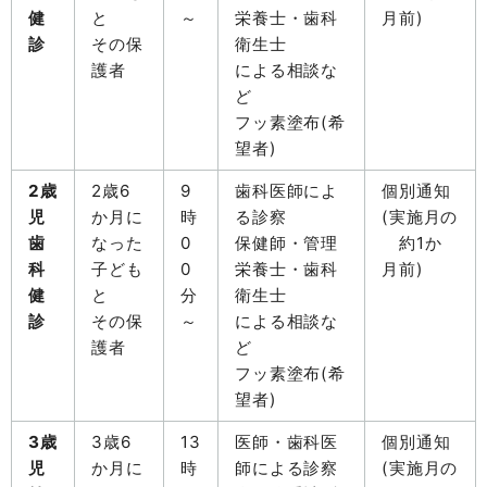
健
と
～
栄養士・歯科
月前)
診
その保
衛生士
護者
による相談な
ど
フッ素塗布(希
望者)
2歳
2歳6
9
歯科医師によ
個別通知
児
か月に
時
る診察
(実施月の
歯
なった
0
保健師・管理
約1か
科
子ども
0
栄養士・歯科
月前)
健
と
分
衛生士
診
その保
～
による相談な
護者
ど
フッ素塗布(希
望者)
3歳
3歳6
13
医師・歯科医
個別通知
児
か月に
時
師による診察
(実施月の