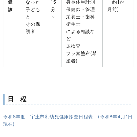
健
なった
15
身長体重計測
約1か
診
子ども
分
保健師・管理
月前)
と
～
栄養士・歯科
その保
衛生士
護者
による相談な
ど
尿検査
フッ素塗布(希
望者)
日 程
令和8年度 宇土市乳幼児健康診査日程表 (令和8年4月1日
現在)