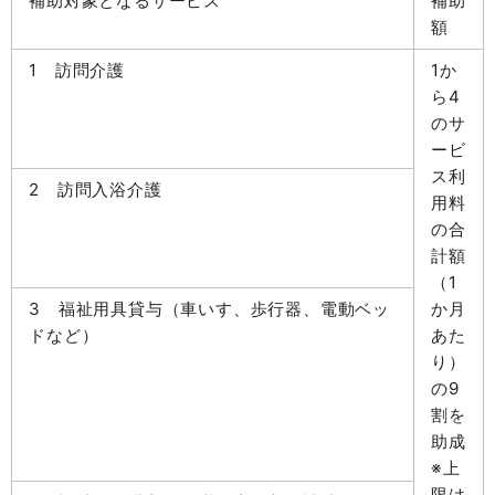
補助対象となるサービス
補助
額
1 訪問介護
1か
ら4
のサ
ービ
ス利
2 訪問入浴介護
用料
の合
計額
（1
3 福祉用具貸与（車いす、歩行器、電動ベッ
か月
ドなど）
あた
り）
の9
割を
助成
※上
限は