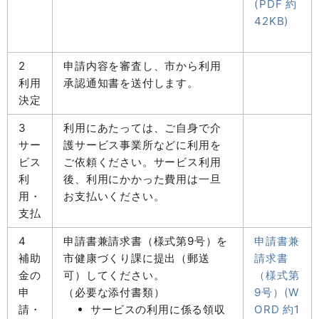
(PDF 約
42KB)
2
申請内容を審査し、市から利用
利用
承認通知書を送付します。
決定
3
利用にあたっては、ご自身で介
サー
護サービス事業所などに利用を
ビス
ご依頼ください。サービス利用
利
後、利用にかかった費用は一旦
用・
お支払いください。
支払
4
申請書兼請求書（様式第9号）を
申請書兼
補助
市健康づくり課に提出（郵送
請求書
金の
可）してください。
（様式第
申
（必要な添付書類）
9号）(W
請・
サービスの利用に係る領収
ORD 約1