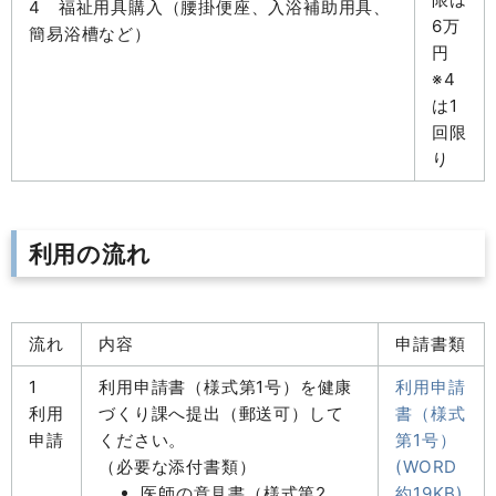
4 福祉用具購入（腰掛便座、入浴補助用具、
6万
簡易浴槽など）
円
※4
は1
回限
り
利用の流れ
流れ
内容
申請書類
1
利用申請書（様式第1号）を健康
利用申請
利用
づくり課へ提出（郵送可）して
書（様式
申請
ください。
第1号）
（必要な添付書類）
(WORD
医師の意見書（様式第2
約19KB)