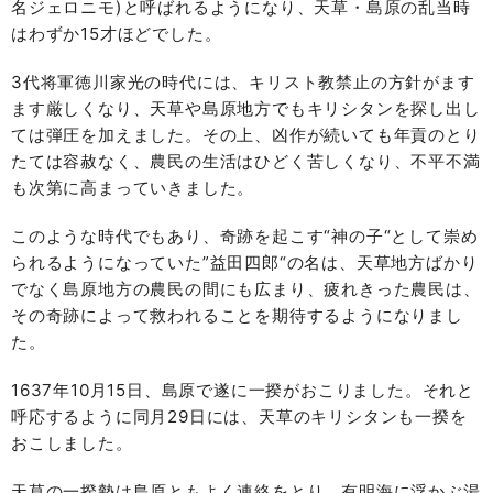
名ジェロニモ)と呼ばれるようになり、天草・島原の乱当時
はわずか15才ほどでした。
3代将軍徳川家光の時代には、キリスト教禁止の方針がます
ます厳しくなり、天草や島原地方でもキリシタンを探し出し
ては弾圧を加えました。その上、凶作が続いても年貢のとり
たては容赦なく、農民の生活はひどく苦しくなり、不平不満
も次第に高まっていきました。
このような時代でもあり、奇跡を起こす“神の子“として崇め
られるようになっていた”益田四郎“の名は、天草地方ばかり
でなく島原地方の農民の間にも広まり、疲れきった農民は、
その奇跡によって救われることを期待するようになりまし
た。
1637年10月15日、島原で遂に一揆がおこりました。それと
呼応するように同月29日には、天草のキリシタンも一揆を
おこしました。
天草の一揆勢は島原ともよく連絡をとり、有明海に浮かぶ湯