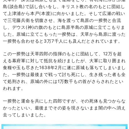
島(談合島)で話し合いをし、キリスト教の名のもとに団結し
て上津浦から本戸(本渡)に向かいました。そして広瀬の戦い
で三宅藤兵衛を切腹させ、海を渡って島原の一揆勢と合流
し、デウス(神)の旗のもとに島原半島の原城に立てこもりま
した。原城に立てこもった一揆勢は、天草から島原に渡った
一揆勢も合わせると3万7千人にも及んだとされています。
この一揆勢は天草四郎の指揮のもとに団結して、12万を超
える幕府軍に対して抵抗を続けましたが、大軍に取り囲まれ
食糧や玉も尽きた1638年2月に遂に原城も落ちてしまいまし
た。一揆勢は最後まで戦って討ち死にし、生き残った者も全
て処刑され、原城の外には1万数千もの首がさらされたとい
われます。
一揆勢と運命を共にした四郎ですが、その死体も見つからな
かったといい、最後までその姿を現さないまま闇の中へ消え
去ってしまいました。