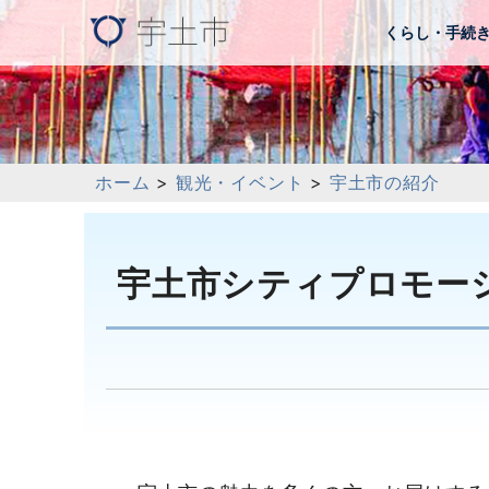
くらし・手続
ホーム
>
観光・イベント
>
宇土市の紹介
宇土市シティプロモー