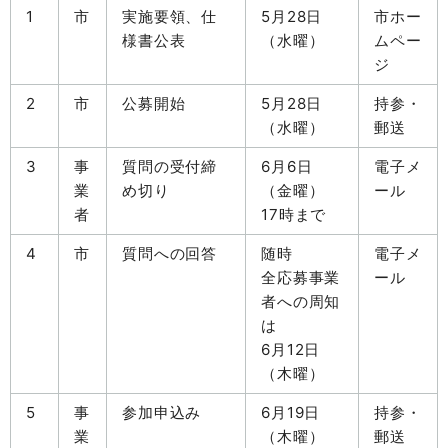
1
市
実施要領、仕
5月28日
市ホー
様書公表
（水曜）
ムペー
ジ
2
市
公募開始
5月28日
持参・
（水曜）
郵送
3
事
質問の受付締
6月6日
電子メ
業
め切り
（金曜）
ール
者
17時まで
4
市
質問への回答
随時
電子メ
全応募事業
ール
者への周知
は
6月12日
（木曜）
5
事
参加申込み
6月19日
持参・
業
（木曜）
郵送