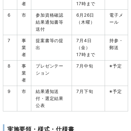
者
17時まで
6
市
参加資格確認
6月26日
電子メ
結果通知書等
（木曜）
ール
送付
7
事
提案書等の提
7月4日
持参・
業
出
（金）
郵送
者
17時まで
8
事
プレゼンテー
7月中旬
※予定
業
ション
者
9
市
結果通知送
7月下旬
※予定
付・選定結果
公表
実施要領・様式・仕様書