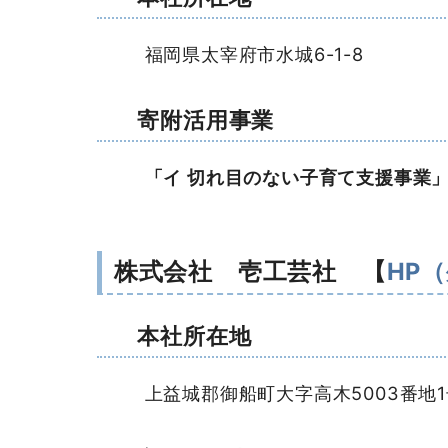
福岡県太宰府市水城6-1-8
寄附活用事業
「イ 切れ目のない子育て支援事業
株式会社 壱工芸社 【
HP
本社所在地
上益城郡御船町大字高木5003番地1