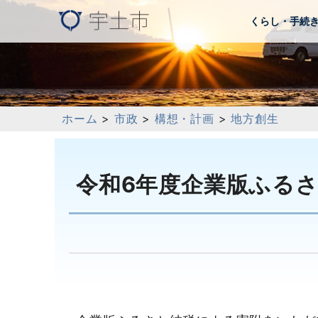
くらし・手続
ホーム
>
市政
>
構想・計画
>
地方創生
令和6年度企業版ふる