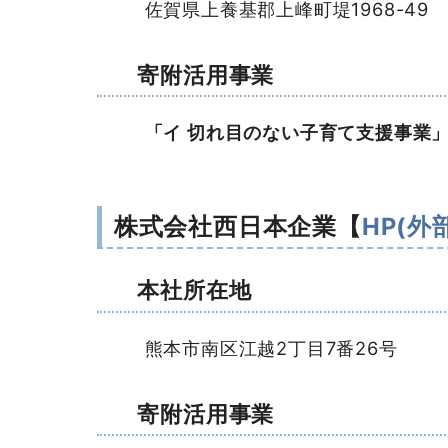
佐賀県上養基郡上峰町堤1968-49
寄附活用事業
「イ 切れ目のない子育て支援事業
株式会社西日本企業【
HP(
本社所在地
熊本市南区江越2丁目7番26号
寄附活用事業