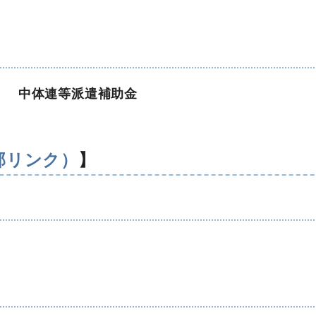
」
中体連等派遣補助金
外部リンク）
】