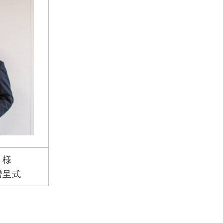
 様
贈呈式