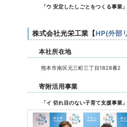
「ウ 安定したしごとをつくる事業
株式会社光栄工業【
HP(外部
本社所在地
熊本市南区元三町三丁目1828番2
寄附活用事業
「イ 切れ目のない子育て支援事業