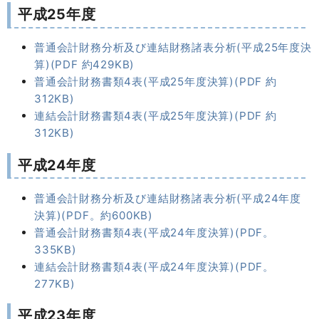
平成25年度
普通会計財務分析及び連結財務諸表分析(平成25年度決
算)(PDF 約429KB)
普通会計財務書類4表(平成25年度決算)(PDF 約
312KB)
連結会計財務書類4表(平成25年度決算)(PDF 約
312KB)
平成24年度
普通会計財務分析及び連結財務諸表分析(平成24年度
決算)(PDF。約600KB)
普通会計財務書類4表(平成24年度決算)(PDF。
335KB)
連結会計財務書類4表(平成24年度決算)(PDF。
277KB)
平成23年度