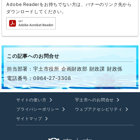
Adobe Readerをお持ちでない方は、バナーのリンク先から
ダウンロードしてください。
この記事へのお問合せ
担当部署：宇土市役所 企画財政部 財政課 財政係
電話番号：0964-27-3308
サイトの使い方
宇土市へのお問合せ
プライバシーポリシー
ウェブアクセシビリティ
サイトマップ