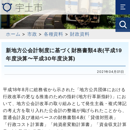
ホーム
>
市政
>
各種資料
>
財政資料
新地方公会計制度に基づく財務書類4表(平成19
年度決算〜平成30年度決算)
2021年04月01日
平成18年8月に総務省から示された「地方公共団体における
行政改革の更なる推進のための指針(地方行革新指針)」にお
いて、地方公会計改革の取り組みとして発生主義・複式簿記
の考え方を取り入れた公会計の整備が掲げられたことから、
普通会計及び連結ベースの財務書類4表(「貸借対照表」
「行政コスト計算書」「純資産変動計算書」「資金収支計算