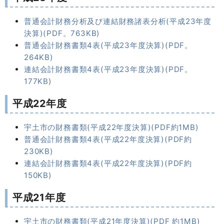
普通会計財務分析及び連結財務諸表分析(平成23年度
決算)(PDF。763KB)
普通会計財務書類4表(平成23年度決算)(PDF。
264KB)
連結会計財務書類4表(平成23年度決算)(PDF。
177KB)
平成22年度
宇土市の財務書類(平成22年度決算)(PDF約1MB)
普通会計財務書類4表(平成22年度決算)(PDF約
230KB)
連結会計財務書類4表(平成22年度決算)(PDF約
150KB)
平成21年度
宇土市の財務書類(平成21年度決算)(PDF 約1MB)