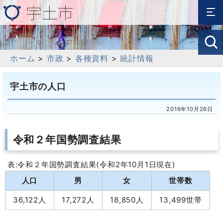
ホーム
>
市政
>
各種資料
>
統計情報
宇土市の人口
2016年10月26日
令和２年国勢調査結果
表:令和２年国勢調査結果(令和2年10月1日現在)
人口
男
女
世帯数
36,122人
17,272人
18,850人
13,499世帯