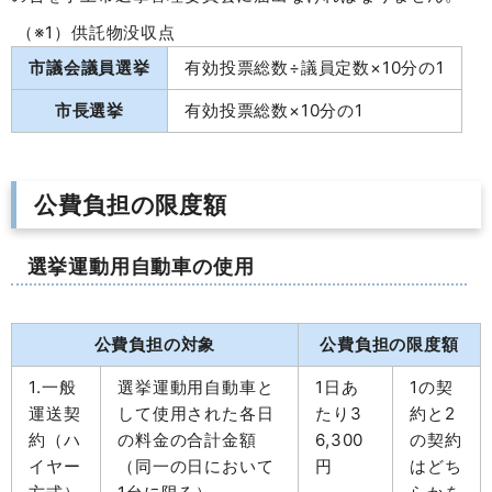
（※1）供託物没収点
市議会議員選挙
有効投票総数÷議員定数×10分の1
市長選挙
有効投票総数×10分の1
公費負担の限度額
選挙運動用自動車の使用
公費負担の対象
公費負担の限度額
1.一般
選挙運動用自動車と
1日あ
1の契
運送契
して使用された各日
たり3
約と2
約（ハ
の料金の合計金額
6,300
の契約
イヤー
（同一の日において
円
はどち