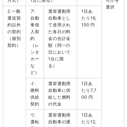
方式）
1台に限る）
らかを
選択
2.一般
ア.
選挙運動用
1日あ
運送契
自動
自動車とし
たり16,
約以外
車借
て使用され
100 円
の契約
入契
た各日の料
（個別
約
金の合計金
契約）
（レ
額（同一の
ンタ
日において
カー
1台に限
な
る）
ど）
イ.
選挙運動用
1日あ
燃料
自動車に供
たり7,7
供給
給した燃料
00 円
契約
の代金
ウ.
選挙運動用
1日あ
運転
自動車の運
たり12,