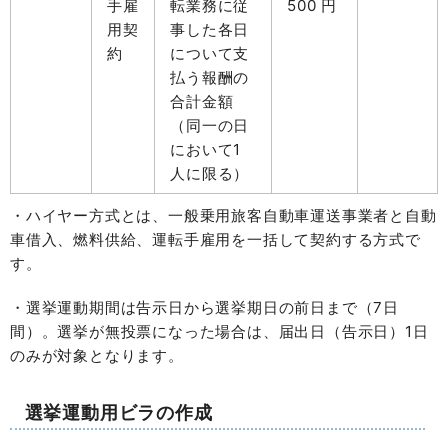
手雇
転業務に従
500 円
用契
事した各日
約
について支
払う報酬の
合計金額
（同一の日
において1
人に限る）
・ハイヤー方式とは、一般乗用旅客自動車運送事業者と自動
車借入、燃料供給、運転手雇用を一括して契約する方式で
す。
・選挙運動期間は告示日から選挙期日の前日まで（7日
間）。選挙が無投票になった場合は、届出日（告示日）1日
のみが対象となります。
選挙運動用ビラの作成