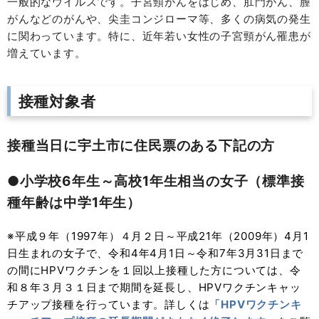
一般的なウイルスです。子宮頸がんをはじめ、肛門がん、膣
がんなどのがんや、尖圭コンジローマ等、多くの病気の発生
に関わっています。特に、近年若い女性の子宮頸がん罹患が
増えています。
接種対象者
接種当日に宇土市に住民票のある下記の方
●小学校6年生～高校1年生相当の女子（標準接
種年齢は中学1年生）
※平成９年（1997年）４月２日～平成21年（2009年）4月1
日生まれの女子で、令和4年4月1日～令和7年3月31日まで
の間にHPVワクチンを１回以上接種した方については、令
和８年３月３１日まで期間を延長し、HPVワクチンキャッ
チアップ接種を行っています。詳しくは
「HPVワクチンキ