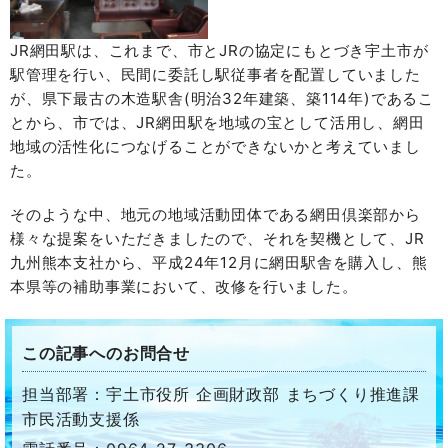
JR網田駅は、これまで、市とJRの協定にもとづき宇土市が
駅管理を行い、民間に委託し駅従事者を配置していました
が、県下最古の木造駅舎(明治32年建築、築114年)であるこ
とから、市では、JR網田駅を地域の宝として活用し、網田
地域の活性化につなげることができないかと考えていまし
た。
そのような中、地元の地域活動団体である網田倶楽部から
様々な提案をいただきましたので、それを契機として、JR
九州熊本支社から、平成24年12月に網田駅舎を購入し、熊
本県等の補助事業において、改修を行いました。
この記事へのお問合せ
担当部署：宇土市役所 企画財政部 まちづくり推進課
市民活動支援係