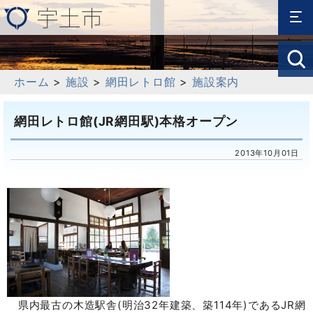
ホーム
>
施設
>
網田レトロ館
>
施設案内
網田レトロ館(JR網田駅)本格オープン
2013年10月01日
県内最古の木造駅舎(明治32年建築、築114年)であるJR網