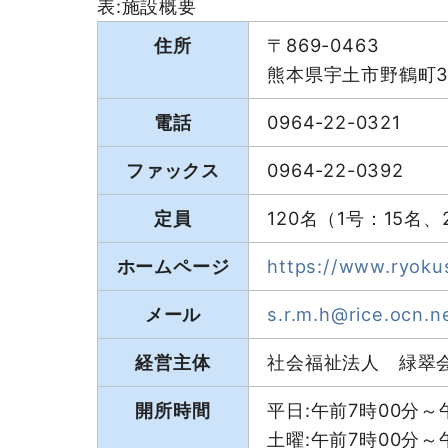
表:施設概要
住所
〒869-0463
熊本県宇土市野鶴町3
電話
0964-22-0321
ファックス
0964-22-0392
定員
120名（1号：15名
ホームページ
https://www.ryokus
メール
s.r.m.h@rice.ocn.ne
経営主体
社会福祉法人 緑翠
開所時間
平日:午前7時00分～
土曜:午前7時00分～