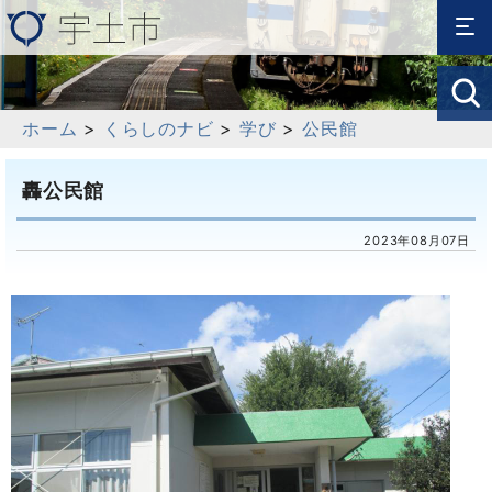
ホーム
>
くらしのナビ
>
学び
>
公民館
轟公民館
2023年08月07日