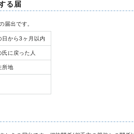
する届
の届出です。
の日から3ヶ月以内
の氏に戻った人
住所地