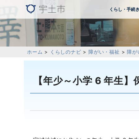
くらし・手続
ホーム
>
くらしのナビ
>
障がい・福祉
>
障が
【年少～小学 6 年生