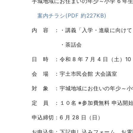
宇城地域にお住まいの年少～小学 6 
案内チラシ(PDF 約227KB)
内 容 ：・講義「入学・進級に向け
・茶話会
日 時 ：令和 8 年 7 月 4 日（土）10
会 場 ：宇土市民会館 大会議室
対 象 ：宇城地域にお住いの年少～小
定 員 ：１０名 ※参加費無料 申込開始：
申込締切：6 月 28 日（日）
お申込先：下記申し込みフォーム、お電話（0