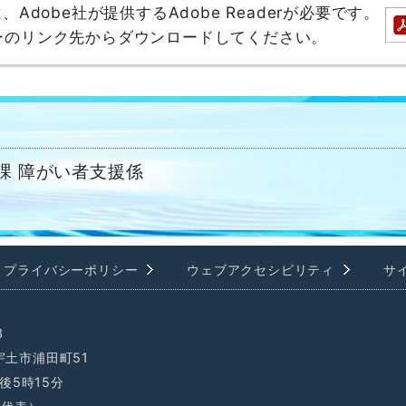
dobe社が提供するAdobe Readerが必要です。
バナーのリンク先からダウンロードしてください。
課 障がい者支援係
プライバシーポリシー
ウェブアクセシビリティ
サ
3
県宇土市浦田町51
後5時15分