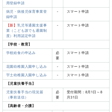
用登録申請
病児・病後児保育事業登
-
スマート申請
録申請
【新】
乳児等通園支援事
-
スマート申請
業（こども誰でも通園制
度）利用認定申請
【学校・教育】
学校給食の申込み
必
スマート申請
要
花園幼稚園入園申し込み
-
スマート申請
宇土幼稚園入園申し込み
-
スマート申請
【児童扶養手当】
児童扶養手当の現況届
必
受付期間：8月1日～8
（事前送信）
要
月31日
【高齢者・介護】