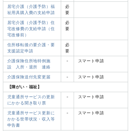
居宅介護（介護予防）福
必
祉用具購入費の支給申請
要
居宅介護（介護予防）住
必
宅改修費の支給申請（住
要
宅改修前）
住所移転後の要介護・要
必
支援認定申請
要
介護保険住所地特例施
-
スマート申請
設 入所・退所 連絡
介護保険送付先変更届
-
スマート申請
【障がい・福祉】
児童通所サービスの更新
‐
スマート申請
にかかる聞き取り票
児童通所サービス更新に
‐
スマート申請
かかる世帯状況・収入等
申告書