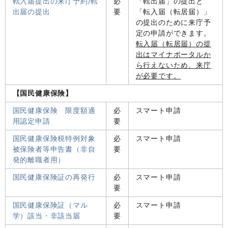
転入届提出の来庁予約/転
必
「転出届」の提出と
出届の提出
要
「転入届（転居届）」
の提出のために来庁予
定の申請ができます。
転入届（転居届）の提
出はマイナポータルか
ら行えないため、来庁
が必要です。
【国民健康保険】
国民健康保険 限度額適
必
スマート申請
用認定申請
要
国民健康保険税特例対象
必
スマート申請
被保険者等申告書（非自
要
発的離職者用）
国民健康保険証の再発行
必
スマート申請
要
国民健康保険証（マル
必
スマート申請
学）該当・非該当届
要