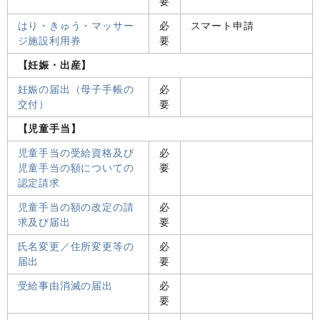
要
はり・きゅう・マッサー
必
スマート申請
ジ施設利用券
要
【妊娠・出産】
妊娠の届出（母子手帳の
必
交付）
要
【児童手当】
児童手当の受給資格及び
必
児童手当の額についての
要
認定請求
児童手当の額の改定の請
必
求及び届出
要
氏名変更／住所変更等の
必
届出
要
受給事由消滅の届出
必
要