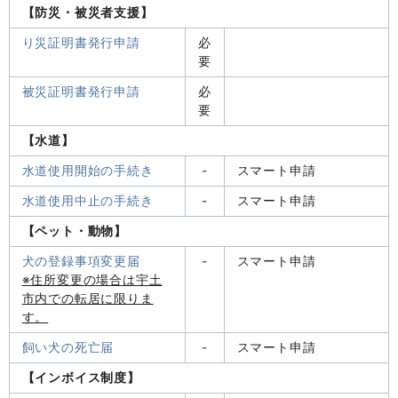
【防災・被災者支援】
り災証明書発行申請
必
要
被災証明書発行申請
必
要
【水道】
水道使用開始の手続き
-
スマート申請
水道使用中止の手続き
-
スマート申請
【ペット・動物】
犬の登録事項変更届
-
スマート申請
※住所変更の場合は宇土
市内での転居に限りま
す。
飼い犬の死亡届
-
スマート申請
【インボイス制度】