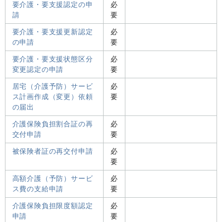
要介護・要支援認定の申
必
請
要
要介護・要支援更新認定
必
の申請
要
要介護・要支援状態区分
必
変更認定の申請
要
居宅（介護予防）サービ
必
ス計画作成（変更）依頼
要
の届出
介護保険負担割合証の再
必
交付申請
要
被保険者証の再交付申請
必
要
高額介護（予防）サービ
必
ス費の支給申請
要
介護保険負担限度額認定
必
申請
要