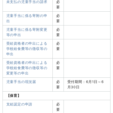
未支払の児童手当の請求
必
要
児童手当に係る寄附の申
必
出
要
児童手当に係る寄附変更
必
等の申出
要
受給資格者の申出による
必
学校給食費等の徴収等の
要
申出
受給資格者の申出による
必
学校給食費等の徴収等の
要
変更等の申出
児童手当の現況届
必
受付期間：6月1日～6
要
月30日
【保育】
支給認定の申請
必
要