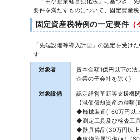
「中小企業経営強化法」に基づき「先
要件を満たすものについて、固定資産税
固定資産税特例の一定要件
（
「先端設備等導入計画」の認定を受けた
す
対象者
資本金額1億円以下の法
企業の子会社を除く)
対象設備
認定経営革新等支援機
【減価償却資産の種類(
◆機械装置(160万円以上
◆測定工具及び検査工具
◆器具備品(30万円以上
◆建物附属設備(※）(6