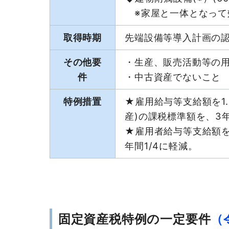
※家屋と一体となって
取得時期
先端設備等導入計画の認
その他要
・生産、販売活動等の
件
・中古資産でないこと
特例措置
★雇用給与等支給額を1
産)の課税標準額を、3年
★雇用者給与等支給額
年間1/4に軽減。
固定資産税特例の一定要件
（