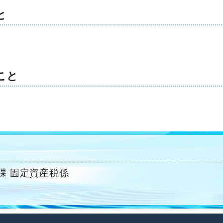
と
こと
課 固定資産税係