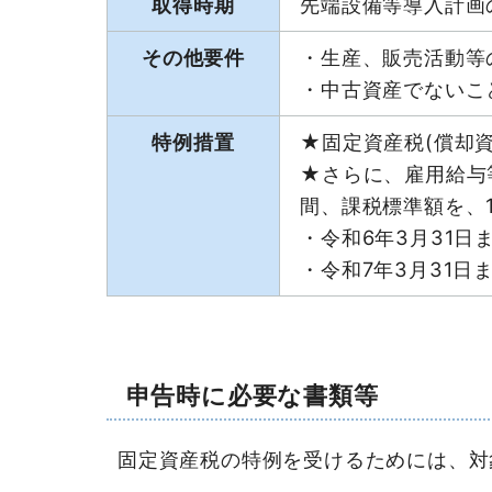
取得時期
先端設備等導入計画
その他要件
・生産、販売活動等
・中古資産でないこ
特例措置
★固定資産税(償却資
★さらに、雇用給与
間、課税標準額を、1
・令和6年3月31日
・令和7年3月31日
申告時に必要な書類等
固定資産税の特例を受けるためには、対