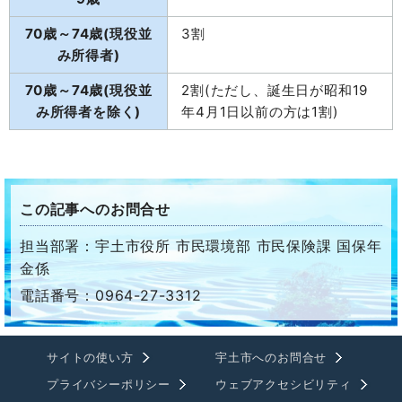
70歳～74歳(現役並
3割
み所得者)
70歳～74歳(現役並
2割(ただし、誕生日が昭和19
み所得者を除く)
年4月1日以前の方は1割)
この記事へのお問合せ
担当部署：宇土市役所 市民環境部 市民保険課 国保年
金係
電話番号：0964-27-3312
サイトの使い方
宇土市へのお問合せ
プライバシーポリシー
ウェブアクセシビリティ