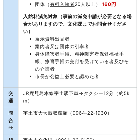
団体（
有料入館者
20人以上）
160円
入館料減免対象（事前の減免申請が必要となる場
合がありますので、文化課までお問合せくださ
い）
展示資料出品者
案内者又は団体の引率者
身体障害者手帳、精神障害者保健福祉手
帳、療育手帳の交付を受けている者及びそ
の介護者
市長が公益上必要と認めた者
交
JR鹿児島本線宇土駅下車→タクシー12分（約5k
通
m）
問
宇土市大太鼓収蔵館（0964-22‐1930）
合
せ