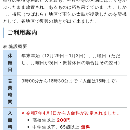
祭りの主役を務めた大太鼓も、神社や寺の片隅にほこりをか
ぶったまま放置され、あるものは朽ち果てていました。しか
し、椿原（つばわら）地区で雨乞い太鼓が復活したのを契機
として、各地区で復興の動きが出て来ました。
ご利用案内
表:施設概要
休
年末年始（12月29日～1月3日）、月曜日（ただ
館
し、月曜日が祝日・振替休日の場合はその翌日）
日
営
9時00分から16時30分まで（入館は16時まで）
業
時
間
入
※ 令和7年4月1日から入館料が改定されました。
館
高校生以上
200円
料
中学生以下、65歳以上
無料