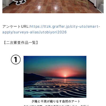
アンケートURL:
https://ttzk.graffer.jp/city-uto/smart-
apply/surveys-alias/utobiyori2026
【二次審査作品一覧】